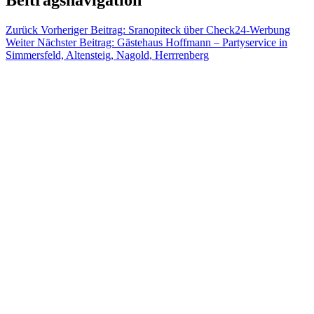
Zurück
Vorheriger Beitrag:
Sranopiteck über Check24-Werbung
Weiter
Nächster Beitrag:
Gästehaus Hoffmann – Partyservice in
Simmersfeld, Altensteig, Nagold, Herrrenberg