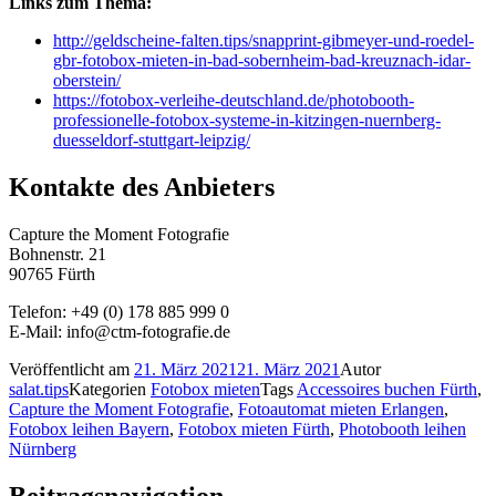
Links zum Thema:
http://geldscheine-falten.tips/snapprint-gibmeyer-und-roedel-
gbr-fotobox-mieten-in-bad-sobernheim-bad-kreuznach-idar-
oberstein/
https://fotobox-verleihe-deutschland.de/photobooth-
professionelle-fotobox-systeme-in-kitzingen-nuernberg-
duesseldorf-stuttgart-leipzig/
Kontakte des Anbieters
Capture the Moment Fotografie
Bohnenstr. 21
90765 Fürth
Telefon: +49 (0) 178 885 999 0
E-Mail: info@ctm-fotografie.de
Veröffentlicht am
21. März 2021
21. März 2021
Autor
salat.tips
Kategorien
Fotobox mieten
Tags
Accessoires buchen Fürth
,
Capture the Moment Fotografie
,
Fotoautomat mieten Erlangen
,
Fotobox leihen Bayern
,
Fotobox mieten Fürth
,
Photobooth leihen
Nürnberg
Beitragsnavigation