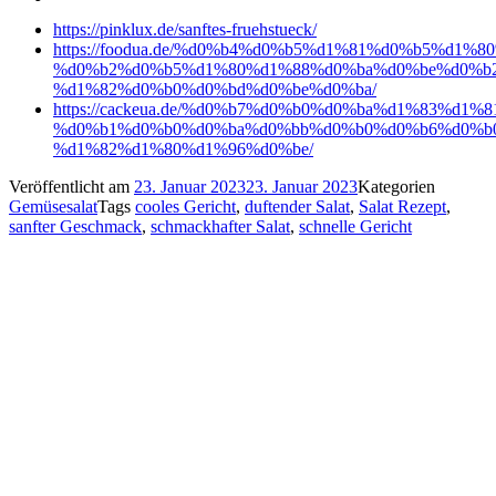
https://pinklux.de/sanftes-fruehstueck/
https://foodua.de/%d0%b4%d0%b5%d1%81%d0%b5%d1%8
%d0%b2%d0%b5%d1%80%d1%88%d0%ba%d0%be%d0%b
%d1%82%d0%b0%d0%bd%d0%be%d0%ba/
https://cackeua.de/%d0%b7%d0%b0%d0%ba%d1%83%d1%
%d0%b1%d0%b0%d0%ba%d0%bb%d0%b0%d0%b6%d0%b
%d1%82%d1%80%d1%96%d0%be/
Veröffentlicht am
23. Januar 2023
23. Januar 2023
Kategorien
Gemüsesalat
Tags
cooles Gericht
,
duftender Salat
,
Salat Rezept
,
sanfter Geschmack
,
schmackhafter Salat
,
schnelle Gericht