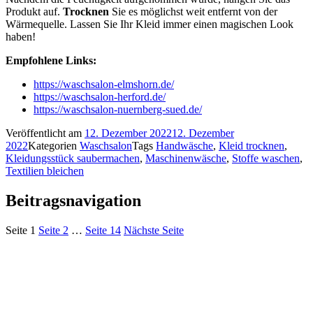
Produkt auf.
Trocknen
Sie es möglichst weit entfernt von der
Wärmequelle. Lassen Sie Ihr Kleid immer einen magischen Look
haben!
Empfohlene Links:
https://waschsalon-elmshorn.de/
https://waschsalon-herford.de/
https://waschsalon-nuernberg-sued.de/
Veröffentlicht am
12. Dezember 2022
12. Dezember
2022
Kategorien
Waschsalon
Tags
Handwäsche
,
Kleid trocknen
,
Kleidungsstück saubermachen
,
Maschinenwäsche
,
Stoffe waschen
,
Textilien bleichen
Beitragsnavigation
Seite
1
Seite
2
…
Seite
14
Nächste Seite