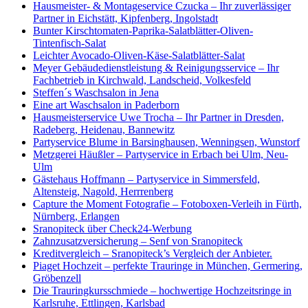
Hausmeister- & Montageservice Czucka – Ihr zuverlässiger
Partner in Eichstätt, Kipfenberg, Ingolstadt
Bunter Kirschtomaten-Paprika-Salatblätter-Oliven-
Tintenfisch-Salat
Leichter Avocado-Oliven-Käse-Salatblätter-Salat
Meyer Gebäudedienstleistung & Reinigungsservice – Ihr
Fachbetrieb in Kirchwald, Landscheid, Volkesfeld
Steffen´s Waschsalon in Jena
Eine art Waschsalon in Paderborn
Hausmeisterservice Uwe Trocha – Ihr Partner in Dresden,
Radeberg, Heidenau, Bannewitz
Partyservice Blume in Barsinghausen, Wenningsen, Wunstorf
Metzgerei Häußler – Partyservice in Erbach bei Ulm, Neu-
Ulm
Gästehaus Hoffmann – Partyservice in Simmersfeld,
Altensteig, Nagold, Herrrenberg
Capture the Moment Fotografie – Fotoboxen-Verleih in Fürth,
Nürnberg, Erlangen
Sranopiteck über Check24-Werbung
Zahnzusatzversicherung – Senf von Sranopiteck
Kreditvergleich – Sranopiteck’s Vergleich der Anbieter.
Piaget Hochzeit – perfekte Trauringe in München, Germering,
Gröbenzell
Die Trauringkursschmiede – hochwertige Hochzeitsringe in
Karlsruhe, Ettlingen, Karlsbad