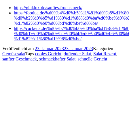
https://pinklux.de/sanftes-fruehstueck/
https://foodua.de/%d0%b4%d0%b5%d1%81%d0%b5%d1%8
%d0%b2%d0%b5%d1%80%d1%88%d0%ba%d0%be%d0%b
%d1%82%d0%b0%d0%bd%d0%be%d0%ba/
https://cackeua.de/%d0%b7%d0%b0%d0%ba%d1%83%d1%
%d0%b1%d0%b0%d0%ba%d0%bb%d0%b0%d0%b6%d0%b
%d1%82%d1%80%d1%96%d0%be/
Veröffentlicht am
23. Januar 2023
23. Januar 2023
Kategorien
Gemüsesalat
Tags
cooles Gericht
,
duftender Salat
,
Salat Rezept
,
sanfter Geschmack
,
schmackhafter Salat
,
schnelle Gericht