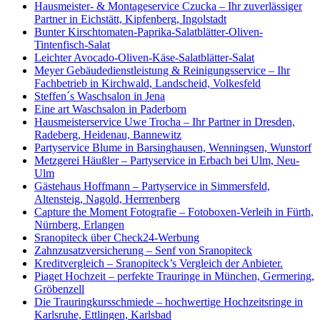
Hausmeister- & Montageservice Czucka – Ihr zuverlässiger
Partner in Eichstätt, Kipfenberg, Ingolstadt
Bunter Kirschtomaten-Paprika-Salatblätter-Oliven-
Tintenfisch-Salat
Leichter Avocado-Oliven-Käse-Salatblätter-Salat
Meyer Gebäudedienstleistung & Reinigungsservice – Ihr
Fachbetrieb in Kirchwald, Landscheid, Volkesfeld
Steffen´s Waschsalon in Jena
Eine art Waschsalon in Paderborn
Hausmeisterservice Uwe Trocha – Ihr Partner in Dresden,
Radeberg, Heidenau, Bannewitz
Partyservice Blume in Barsinghausen, Wenningsen, Wunstorf
Metzgerei Häußler – Partyservice in Erbach bei Ulm, Neu-
Ulm
Gästehaus Hoffmann – Partyservice in Simmersfeld,
Altensteig, Nagold, Herrrenberg
Capture the Moment Fotografie – Fotoboxen-Verleih in Fürth,
Nürnberg, Erlangen
Sranopiteck über Check24-Werbung
Zahnzusatzversicherung – Senf von Sranopiteck
Kreditvergleich – Sranopiteck’s Vergleich der Anbieter.
Piaget Hochzeit – perfekte Trauringe in München, Germering,
Gröbenzell
Die Trauringkursschmiede – hochwertige Hochzeitsringe in
Karlsruhe, Ettlingen, Karlsbad