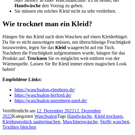
oder Steine) ​​ in einer Waschmaschine. Es ist besser, der
Handwäsche
den Vorzug zu geben.
Sie müssen ein solches Kleid nicht zu sehr verdrehen.
Wie trocknet man ein Kleid?
Hängen Sie das Kleid nach dem Waschen auf einen Kleiderbügel.
Da Sie es nicht auswringen müssen, um überschüssige Feuchtigkeit
loszuwerden, legen Sie das
Kleid
waagerecht auf ein Tuch.
Nachdem die Feuchtigkeit aufgenommen wurde, hängen Sie das
Produkt auf.
Trocknen
Sie es möglichst weit entfernt von der
Wärmequelle. Lassen Sie Ihr Kleid immer einen magischen Look
haben!
Empfohlene Links:
https://waschsalon-elmshorn.de/
https://waschsalon-herford.de/
https://waschsalon-nuernberg-sued.de/
Veröffentlicht am
12. Dezember 2022
12. Dezember
2022
Kategorien
Waschsalon
Tags
Handwäsche
,
Kleid trocknen
,
Kleidungsstück saubermachen
,
Maschinenwäsche
,
Stoffe waschen
,
Textilien bleichen