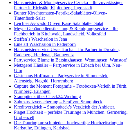
Hausmeister- & Montageservice Czucka – Ihr zuverlässiger
Partner in Eichstätt, Kipfenberg, Ingolstadt
Bunter Kirschtomaten-Paprika-Salatblätter-Oliven-
Tintenfisch-Salat
Leichter Avocado-Oliven-Käse-Salatblätter-Salat
Meyer Gebäudedienstleistung & Reinigungsservice – Ihr
Fachbetrieb in Kirchwald, Landscheid, Volkesfeld
Steffen´s Waschsalon in Jena
Eine art Waschsalon in Paderborn
Hausmeisterservice Uwe Trocha – Ihr Partner in Dresden,
Radeberg, Heidenau, Bannewitz
Partyservice Blume in Barsinghausen, Wenningsen, Wunstorf
Metzgerei Häußler – Partyservice in Erbach bei Ulm, Neu-
Ulm
Gästehaus Hoffmann – Partyservice in Simmersfeld,
Altensteig, Nagold, Herrrenberg
Capture the Moment Fotografie – Fotoboxen-Verleih in Fürth,
Nürnberg, Erlangen
Sranopiteck über Check24-Werbung
Zahnzusatzversicherung – Senf von Sranopiteck
Kreditvergleich – Sranopiteck’s Vergleich der Anbieter.
Piaget Hochzeit – perfekte Trauringe in München, Germering,
Gröbenzell
Die Trauringkursschmiede – hochwertige Hochzeitsringe in
Karlsruhe, Ettlingen, Karlsbad