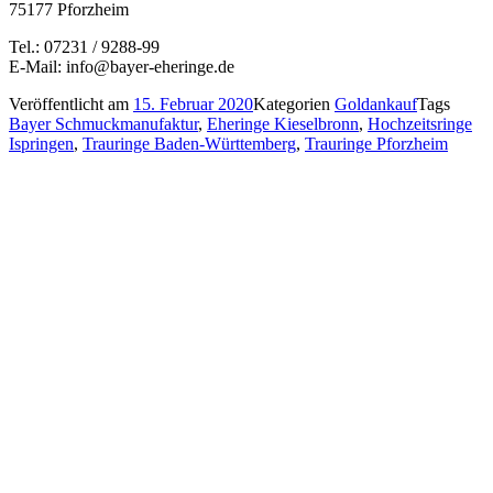
75177 Pforzheim
Tel.: 07231 / 9288-99
E-Mail: info@bayer-eheringe.de
Veröffentlicht am
15. Februar 2020
Kategorien
Goldankauf
Tags
Bayer Schmuckmanufaktur
,
Eheringe Kieselbronn
,
Hochzeitsringe
Ispringen
,
Trauringe Baden-Württemberg
,
Trauringe Pforzheim