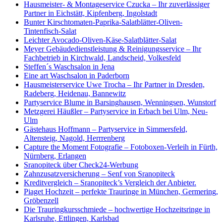
Hausmeister- & Montageservice Czucka – Ihr zuverlässiger
Partner in Eichstätt, Kipfenberg, Ingolstadt
Bunter Kirschtomaten-Paprika-Salatblätter-Oliven-
Tintenfisch-Salat
Leichter Avocado-Oliven-Käse-Salatblätter-Salat
Meyer Gebäudedienstleistung & Reinigungsservice – Ihr
Fachbetrieb in Kirchwald, Landscheid, Volkesfeld
Steffen´s Waschsalon in Jena
Eine art Waschsalon in Paderborn
Hausmeisterservice Uwe Trocha – Ihr Partner in Dresden,
Radeberg, Heidenau, Bannewitz
Partyservice Blume in Barsinghausen, Wenningsen, Wunstorf
Metzgerei Häußler – Partyservice in Erbach bei Ulm, Neu-
Ulm
Gästehaus Hoffmann – Partyservice in Simmersfeld,
Altensteig, Nagold, Herrrenberg
Capture the Moment Fotografie – Fotoboxen-Verleih in Fürth,
Nürnberg, Erlangen
Sranopiteck über Check24-Werbung
Zahnzusatzversicherung – Senf von Sranopiteck
Kreditvergleich – Sranopiteck’s Vergleich der Anbieter.
Piaget Hochzeit – perfekte Trauringe in München, Germering,
Gröbenzell
Die Trauringkursschmiede – hochwertige Hochzeitsringe in
Karlsruhe, Ettlingen, Karlsbad