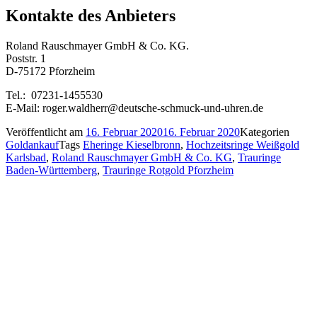
Kontakte des Anbieters
Roland Rauschmayer GmbH & Co. KG.
Poststr. 1
D-75172 Pforzheim
Tel.: 07231-1455530
E-Mail: roger.waldherr@deutsche-schmuck-und-uhren.de
Veröffentlicht am
16. Februar 2020
16. Februar 2020
Kategorien
Goldankauf
Tags
Eheringe Kieselbronn
,
Hochzeitsringe Weißgold
Karlsbad
,
Roland Rauschmayer GmbH & Co. KG
,
Trauringe
Baden-Württemberg
,
Trauringe Rotgold Pforzheim