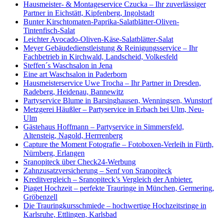
Hausmeister- & Montageservice Czucka – Ihr zuverlässiger
Partner in Eichstätt, Kipfenberg, Ingolstadt
Bunter Kirschtomaten-Paprika-Salatblätter-Oliven-
Tintenfisch-Salat
Leichter Avocado-Oliven-Käse-Salatblätter-Salat
Meyer Gebäudedienstleistung & Reinigungsservice – Ihr
Fachbetrieb in Kirchwald, Landscheid, Volkesfeld
Steffen´s Waschsalon in Jena
Eine art Waschsalon in Paderborn
Hausmeisterservice Uwe Trocha – Ihr Partner in Dresden,
Radeberg, Heidenau, Bannewitz
Partyservice Blume in Barsinghausen, Wenningsen, Wunstorf
Metzgerei Häußler – Partyservice in Erbach bei Ulm, Neu-
Ulm
Gästehaus Hoffmann – Partyservice in Simmersfeld,
Altensteig, Nagold, Herrrenberg
Capture the Moment Fotografie – Fotoboxen-Verleih in Fürth,
Nürnberg, Erlangen
Sranopiteck über Check24-Werbung
Zahnzusatzversicherung – Senf von Sranopiteck
Kreditvergleich – Sranopiteck’s Vergleich der Anbieter.
Piaget Hochzeit – perfekte Trauringe in München, Germering,
Gröbenzell
Die Trauringkursschmiede – hochwertige Hochzeitsringe in
Karlsruhe, Ettlingen, Karlsbad